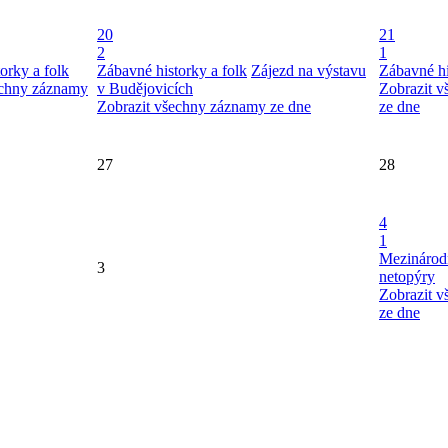
20
21
2
1
orky a folk
Zábavné historky a folk
Zájezd na výstavu
Zábavné hi
echny záznamy
v Budějovicích
Zobrazit 
Zobrazit všechny záznamy ze dne
ze dne
27
28
4
1
Mezinárod
3
netopýry
Zobrazit 
ze dne