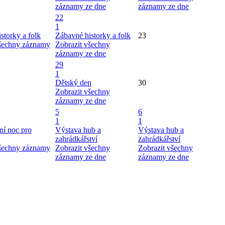
záznamy ze dne
záznamy ze dne
22
1
storky a folk
Zábavné historky a folk
23
všechny záznamy
Zobrazit všechny
záznamy ze dne
29
1
Dětský den
30
Zobrazit všechny
záznamy ze dne
5
6
1
1
ní noc pro
Výstava hub a
Výstava hub a
zahrádkářství
zahrádkářství
všechny záznamy
Zobrazit všechny
Zobrazit všechny
záznamy ze dne
záznamy ze dne