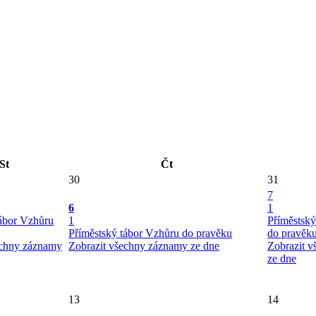
St
Čt
30
31
7
6
1
tábor Vzhůru
1
Příměstský
Příměstský tábor Vzhůru do pravěku
do pravěk
echny záznamy
Zobrazit všechny záznamy ze dne
Zobrazit 
ze dne
13
14