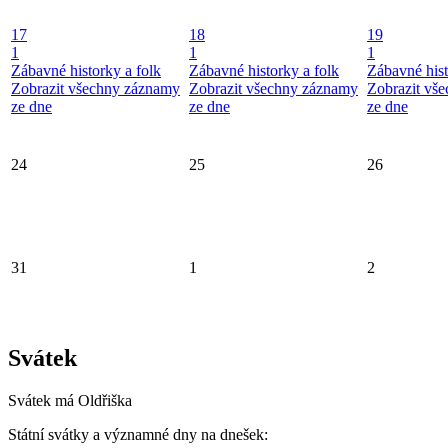
17
18
19
1
1
1
Zábavné historky a folk
Zábavné historky a folk
Zábavné hist
Zobrazit všechny záznamy
Zobrazit všechny záznamy
Zobrazit vš
ze dne
ze dne
ze dne
24
25
26
31
1
2
Svátek
Svátek má
Oldřiška
Státní svátky a významné dny na dnešek: