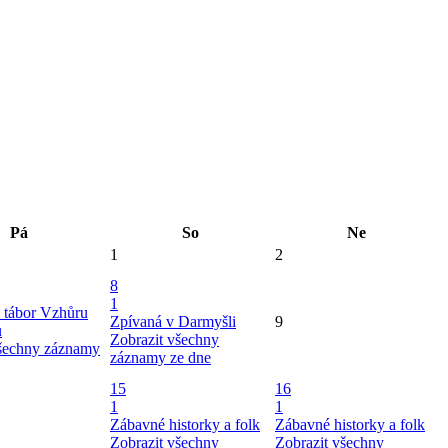
Pá
So
Ne
1
2
8
1
 tábor Vzhůru
Zpívaná v Darmyšli
9
u
Zobrazit všechny
všechny záznamy
záznamy ze dne
15
16
1
1
Zábavné historky a folk
Zábavné historky a folk
Zobrazit všechny
Zobrazit všechny