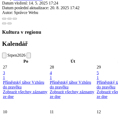
Datum vložení:
14. 5. 2025 17:24
Datum poslední aktualizace:
20. 8. 2025 17:42
Autor:
Správce Webu
Kultura v regionu
Kalendář
Srpen
2026
Po
Út
27
28
29
3
4
5
1
1
1
Příměstský tábor Vzhůru
Příměstský tábor Vzhůru
Příměstský 
do pravěku
do pravěku
do pravěku
Zobrazit všechny záznamy
Zobrazit všechny záznamy
Zobrazit vš
ze dne
ze dne
ze dne
10
11
12