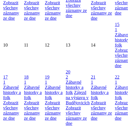
Zobrazit
Zobrazit
Zobrazit
Zobrazit
Zobrazit
všechn
všechny
všechny
všechny
všechny
všechny
záznam
záznamy ze
záznamy
záznamy
záznamy
záznamy ze
dne
dne
ze dne
ze dne
ze dne
dne
15
1
Zábav
histork
10
11
12
13
14
folk
Zobraz
všechn
záznam
dne
20
17
18
19
2
21
22
1
1
1
Zábavné
1
1
Zábavné
Zábavné
Zábavné
historky a
Zábavné
Zábav
historky a
historky a
historky a
folk
Zájezd
historky a
histork
folk
folk
folk
na výstavu v
folk
folk
Zobrazit
Zobrazit
Zobrazit
Budějovicích
Zobrazit
Zobraz
všechny
všechny
všechny
Zobrazit
všechny
všechn
záznamy
záznamy
záznamy
všechny
záznamy ze
záznam
ze dne
ze dne
ze dne
záznamy ze
dne
dne
dne