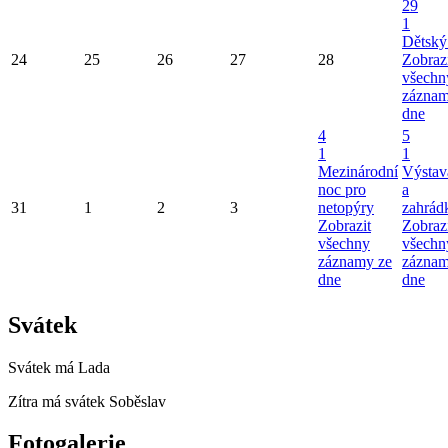
29
1
Dětský
24
25
26
27
28
Zobraz
všechn
záznam
dne
4
5
1
1
Mezinárodní
Výstav
noc pro
a
31
1
2
3
netopýry
zahrádk
Zobrazit
Zobraz
všechny
všechn
záznamy ze
záznam
dne
dne
Svátek
Svátek má
Lada
Zítra má svátek
Soběslav
Fotogalerie