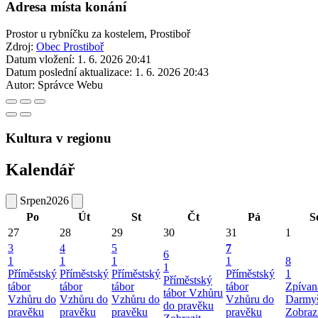
Adresa místa konání
Prostor u rybníčku za kostelem, Prostiboř
Zdroj:
Obec Prostiboř
Datum vložení:
1. 6. 2026 20:41
Datum poslední aktualizace:
1. 6. 2026 20:43
Autor:
Správce Webu
Kultura v regionu
Kalendář
Srpen
2026
Po
Út
St
Čt
Pá
S
27
28
29
30
31
1
3
4
5
7
6
1
1
1
1
8
1
Příměstský
Příměstský
Příměstský
Příměstský
1
Příměstský
tábor
tábor
tábor
tábor
Zpívan
tábor Vzhůru
Vzhůru do
Vzhůru do
Vzhůru do
Vzhůru do
Darmyš
do pravěku
pravěku
pravěku
pravěku
pravěku
Zobraz