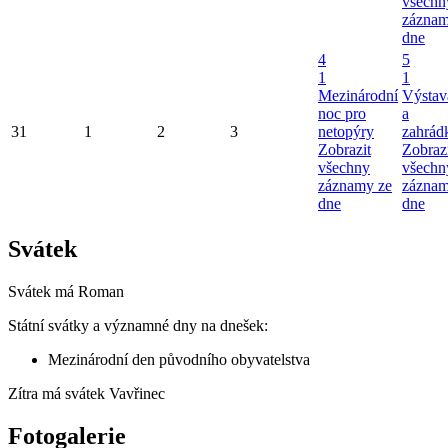
všechn
záznam
dne
4
5
1
1
Mezinárodní
Výstav
noc pro
a
31
1
2
3
netopýry
zahrádk
Zobrazit
Zobraz
všechny
všechn
záznamy ze
záznam
dne
dne
Svátek
Svátek má
Roman
Státní svátky a významné dny na dnešek:
Mezinárodní den původního obyvatelstva
Zítra má svátek
Vavřinec
Fotogalerie