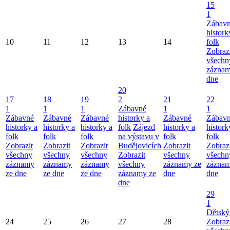
15
1
Zábav
histork
10
11
12
13
14
folk
Zobraz
všechn
záznam
dne
20
17
18
19
2
21
22
1
1
1
Zábavné
1
1
Zábavné
Zábavné
Zábavné
historky a
Zábavné
Zábav
historky a
historky a
historky a
folk
Zájezd
historky a
histork
folk
folk
folk
na výstavu v
folk
folk
Zobrazit
Zobrazit
Zobrazit
Budějovicích
Zobrazit
Zobraz
všechny
všechny
všechny
Zobrazit
všechny
všechn
záznamy
záznamy
záznamy
všechny
záznamy ze
záznam
ze dne
ze dne
ze dne
záznamy ze
dne
dne
dne
29
1
Dětský
24
25
26
27
28
Zobraz