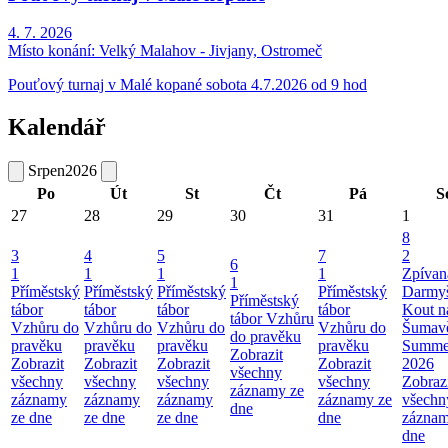
4. 7. 2026
Místo konání:
Velký Malahov - Jivjany, Ostromeč
Pouťový turnaj v Malé kopané sobota 4.7.2026 od 9 hod
Kalendář
Srpen
2026
Po
Út
St
Čt
Pá
S
27
28
29
30
31
1
8
3
4
5
7
2
6
1
1
1
1
Zpívan
1
Příměstský
Příměstský
Příměstský
Příměstský
Darmyš
Příměstský
tábor
tábor
tábor
tábor
Kout n
tábor Vzhůru
Vzhůru do
Vzhůru do
Vzhůru do
Vzhůru do
Šumavě
do pravěku
pravěku
pravěku
pravěku
pravěku
Summer
Zobrazit
Zobrazit
Zobrazit
Zobrazit
Zobrazit
2026
všechny
všechny
všechny
všechny
všechny
Zobraz
záznamy ze
záznamy
záznamy
záznamy
záznamy ze
všechn
dne
ze dne
ze dne
ze dne
dne
záznam
dne