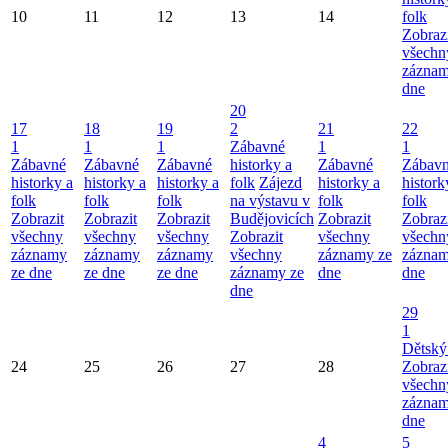
10
11
12
13
14
folk
Zobraz
všechn
záznam
dne
20
17
18
19
2
21
22
1
1
1
Zábavné
1
1
Zábavné
Zábavné
Zábavné
historky a
Zábavné
Zábav
historky a
historky a
historky a
folk
Zájezd
historky a
histork
folk
folk
folk
na výstavu v
folk
folk
Zobrazit
Zobrazit
Zobrazit
Budějovicích
Zobrazit
Zobraz
všechny
všechny
všechny
Zobrazit
všechny
všechn
záznamy
záznamy
záznamy
všechny
záznamy ze
záznam
ze dne
ze dne
ze dne
záznamy ze
dne
dne
dne
29
1
Dětský
24
25
26
27
28
Zobraz
všechn
záznam
dne
4
5