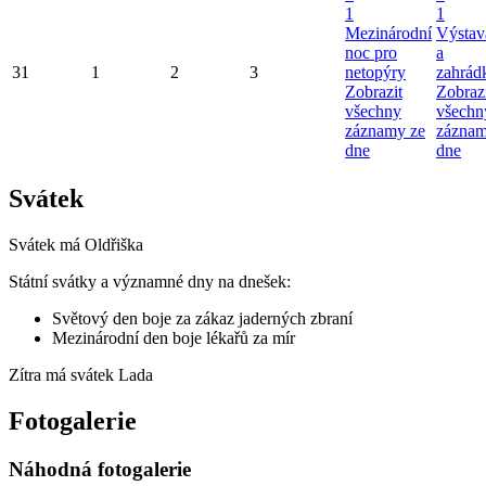
1
1
Mezinárodní
Výstav
noc pro
a
31
1
2
3
netopýry
zahrádk
Zobrazit
Zobraz
všechny
všechn
záznamy ze
záznam
dne
dne
Svátek
Svátek má
Oldřiška
Státní svátky a významné dny na dnešek:
Světový den boje za zákaz jaderných zbraní
Mezinárodní den boje lékařů za mír
Zítra má svátek
Lada
Fotogalerie
Náhodná fotogalerie