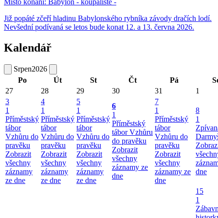
Místo konání:
Babylon - koupaliště -
Již popáté zčeří hladinu Babylonského rybníka závody dračích lodí.
Nevšední podívaná se letos bude konat 12. a 13. června 2026.
Kalendář
Srpen
2026
Po
Út
St
Čt
Pá
S
27
28
29
30
31
1
3
4
5
7
6
1
1
1
1
8
1
Příměstský
Příměstský
Příměstský
Příměstský
1
Příměstský
tábor
tábor
tábor
tábor
Zpívan
tábor Vzhůru
Vzhůru do
Vzhůru do
Vzhůru do
Vzhůru do
Darmyš
do pravěku
pravěku
pravěku
pravěku
pravěku
Zobraz
Zobrazit
Zobrazit
Zobrazit
Zobrazit
Zobrazit
všechn
všechny
všechny
všechny
všechny
všechny
záznam
záznamy ze
záznamy
záznamy
záznamy
záznamy ze
dne
dne
ze dne
ze dne
ze dne
dne
15
1
Zábav
histork