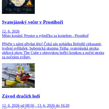
Svatojánský večer v Prostiboři
12. 6. 2026
Místo konání:
Prostor u rybníčku za kostelem - Prostiboř
Přijďte s námi přivítat léto! Čeká nás pohádka Brémští cirkusanti,
tvoření světlušek, bubenická skupina Tiriba, svatojánská stezka,
ohňová show The Cube s obrovskou hořící kostkou a noční stezka
za nočními zvířaty.
Závod dračích lodí
12. 6. 2026 od 08:50 - 13. 6. 2026 do 16:20